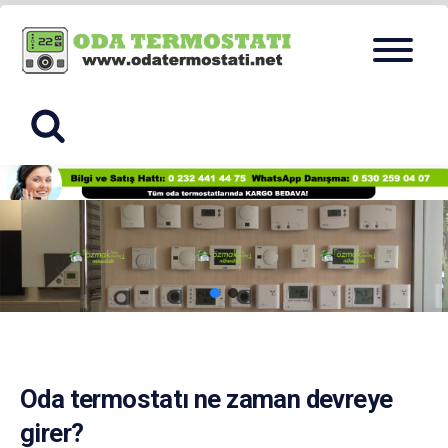
Skip
Menu
to
ODA
content
TERMOSTA
Oda termostatı ne zaman devreye
girer?