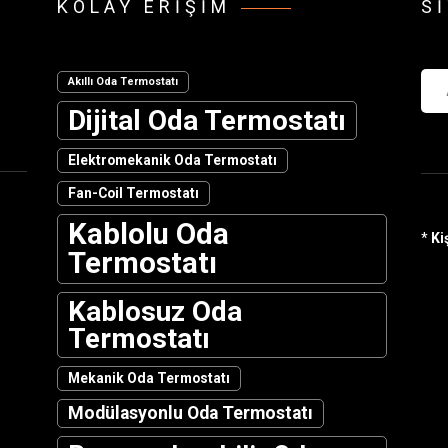
KOLAY ERIŞIM
S
Ara
Akıllı Oda Termostatı
Dijital Oda Termostatı
Elektromekanik Oda Termostatı
Fan-Coil Termostatı
Kablolu Oda
*
Ki
Termostatı
Kablosuz Oda
Termostatı
Mekanik Oda Termostatı
Modülasyonlu Oda Termostatı