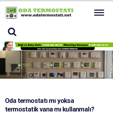
Skip
Menu
to
ODA
content
TERMOSTA
Oda termostatı mı yoksa
termostatik vana mı kullanmalı?