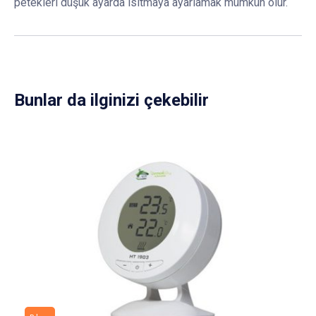
petekleri düşük ayarda ısıtmaya ayarlamak mümkün olur.
Bunlar da ilginizi çekebilir