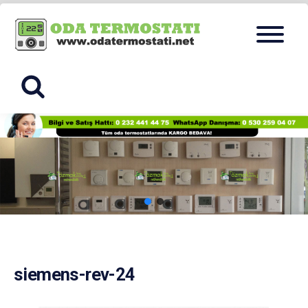
Skip
Menu
to
ODA
content
TERMOSTA
siemens-rev-24