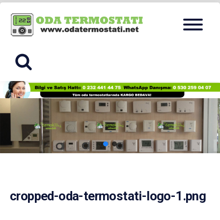
Skip
Menu
to
ODA
content
TERMOSTA
cropped-oda-termostati-logo-1.png